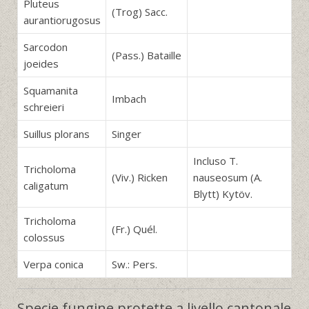
Pluteus
(Trog) Sacc.
aurantiorugosus
Sarcodon
(Pass.) Bataille
joeides
Squamanita
Imbach
schreieri
Suillus plorans
Singer
Incluso T.
Tricholoma
(Viv.) Ricken
nauseosum (A.
caligatum
Blytt) Kytöv.
Tricholoma
(Fr.) Quél.
colossus
Verpa conica
Sw.: Pers.
Specie fungine protette a livello cantonale