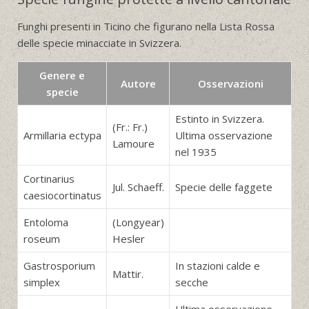
Funghi presenti in Ticino che figurano nella Lista Rossa
delle specie minacciate in Svizzera.
Genere e
Autore
Osservazioni
specie
Estinto in Svizzera.
(Fr.: Fr.)
Armillaria ectypa
Ultima osservazione
Lamoure
nel 1935
Cortinarius
Jul. Schaeff.
Specie delle faggete
caesiocortinatus
Entoloma
(Longyear)
roseum
Hesler
Gastrosporium
In stazioni calde e
Mattir.
simplex
secche