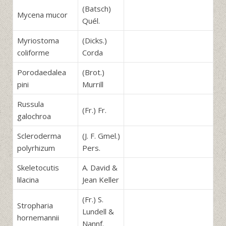
(Batsch)
Mycena mucor
Quél.
Myriostoma
(Dicks.)
coliforme
Corda
Porodaedalea
(Brot.)
pini
Murrill
Russula
(Fr.) Fr.
galochroa
Scleroderma
(J. F. Gmel.)
polyrhizum
Pers.
Skeletocutis
A. David &
lilacina
Jean Keller
(Fr.) S.
Stropharia
Lundell &
hornemannii
Nannf.