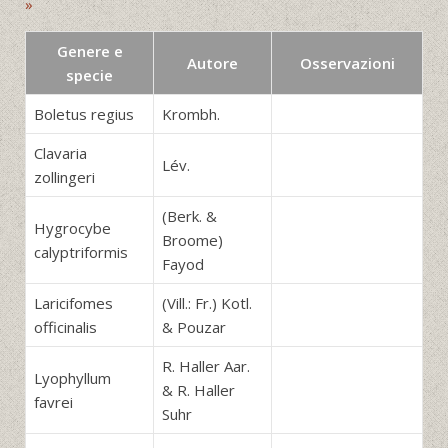
»
Genere e
Autore
Osservazioni
specie
Boletus regius
Krombh.
Clavaria
Lév.
zollingeri
(Berk. &
Hygrocybe
Broome)
calyptriformis
Fayod
Laricifomes
(Vill.: Fr.) Kotl.
officinalis
& Pouzar
R. Haller Aar.
Lyophyllum
& R. Haller
favrei
Suhr