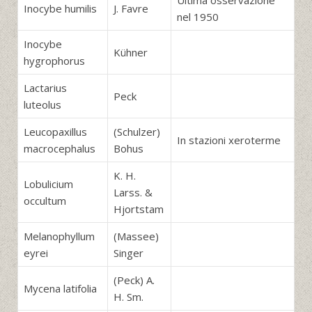
Ultima osservazione
Inocybe humilis
J. Favre
nel 1950
Inocybe
Kühner
hygrophorus
Lactarius
Peck
luteolus
Leucopaxillus
(Schulzer)
In stazioni xeroterme
macrocephalus
Bohus
K. H.
Lobulicium
Larss. &
occultum
Hjortstam
Melanophyllum
(Massee)
eyrei
Singer
(Peck) A.
Mycena latifolia
H. Sm.