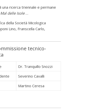
 una ricerca triennale e permane
e
Mal delle Isole
…
ica della Società Micologica
poni Lino, Franscella Carlo,
ommissione tecnico-
ca
e
Dr. Tranquillo Snozzi
idente
Severino Cavalli
Martino Ceresa