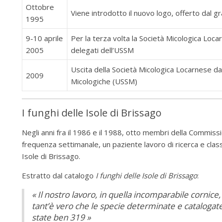
Ottobre
Viene introdotto il nuovo logo, offerto dal 
1995
9-10 aprile
Per la terza volta la Società Micologica Loc
2005
delegati dell’USSM
Uscita della Società Micologica Locarnese dal
2009
Micologiche (USSM)
I funghi delle Isole di Brissago
Negli anni fra il 1986 e il 1988, otto membri della Commissi
frequenza settimanale, un paziente lavoro di ricerca e classi
Isole di Brissago.
Estratto dal catalogo
I funghi delle Isole di Brissago
:
« Il nostro lavoro, in quella incomparabile cornic
tant’è vero che le specie determinate e catalogate c
state ben 319 »